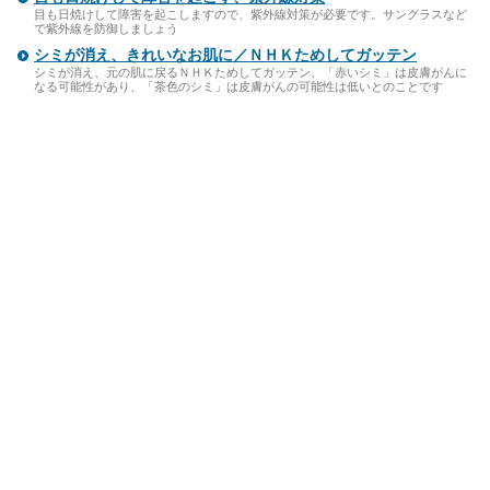
目も日焼けして障害を起こしますので、紫外線対策が必要です。サングラスなど
で紫外線を防御しましょう
シミが消え、きれいなお肌に／ＮＨＫためしてガッテン
シミが消え、元の肌に戻るＮＨＫためしてガッテン、「赤いシミ」は皮膚がんに
なる可能性があり、「茶色のシミ」は皮膚がんの可能性は低いとのことです