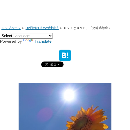
トップページ
＞
UV日焼け止めの対処法
＞
ＵＶＡとＵＶＢ、「光線過敏症」
Powered by
Translate