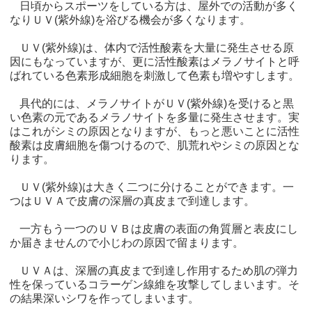
日頃からスポーツをしている方は、屋外での活動が多く
なりＵＶ(紫外線)を浴びる機会が多くなります。
ＵＶ(紫外線)は、体内で活性酸素を大量に発生させる原
因にもなっていますが、更に活性酸素はメラノサイトと呼
ばれている色素形成細胞を刺激して色素も増やすします。
具代的には、メラノサイトがＵＶ(紫外線)を受けると黒
い色素の元であるメラノサイトを多量に発生させます。実
はこれがシミの原因となりますが、もっと悪いことに活性
酸素は皮膚細胞を傷つけるので、肌荒れやシミの原因とな
ります。
ＵＶ(紫外線)は大きく二つに分けることができます。一
つはＵＶＡで皮膚の深層の真皮まで到達します。
一方もう一つのＵＶＢは皮膚の表面の角質層と表皮にし
か届きませんので小じわの原因で留まります。
ＵＶＡは、深層の真皮まで到達し作用するため肌の弾力
性を保っているコラーゲン線維を攻撃してしまいます。そ
の結果深いシワを作ってしまいます。