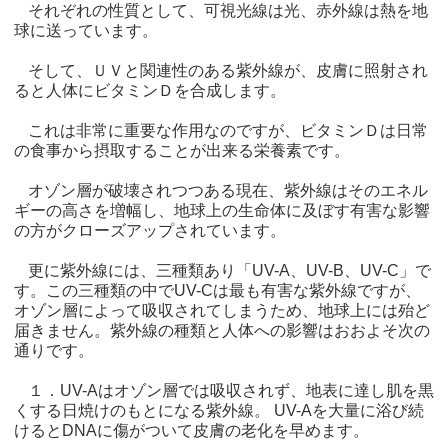
それぞれの性質として、可視光線は光、赤外線は熱を地
球に送っています。
そして、ＵＶと関連性のある紫外線が、皮膚に照射され
ると人体にビタミンＤを合成します。
これは非常に重要な作用なのですが、ビタミンＤは日常
の食事から摂取することが出来る栄養素です。
オゾン層が破壊されつつある現在、紫外線はそのエネル
ギーの高さを増幅し、地球上の生命体に及ぼす有害な影響
の方がクローズアップされています。
更に紫外線には、三種類あり「UV-A、UV-B、UV-C」で
す。この三種類の中でUV-Cは最も有害な紫外線ですが、
オゾン層によって吸収されてしまうため、地球上には殆ど
届きません。紫外線の種類と人体への影響はおおよそ次の
通りです。
１．UV-Aはオゾン層では吸収されず、地表に達し肌を黒
くする日焼けのもとになる紫外線。 UV-Aを大量に浴び続
けるとDNAに傷がついて皮膚の老化を早めます。