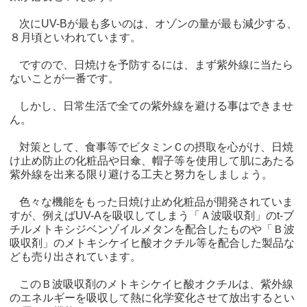
次にUV-Bが最も多いのは、オゾンの量が最も減少する、
８月頃といわれています。
ですので、日焼けを予防するには、まず紫外線に当たら
ないことが一番です。
しかし、日常生活で全ての紫外線を避ける事はできませ
ん。
対策として、食事等でビタミンＣの摂取を心がけ、日焼
け止め防止の化粧品や日傘、帽子等を使用して肌にあたる
紫外線を出来る限り避ける工夫と努力をしましょう。
色々な機能をもった日焼け止め化粧品が開発されていま
すが、例えばUV-Aを吸収してしまう「Ａ波吸収剤」のt-ブ
チルメトキシジベンゾイルメタンを配合したものや「Ｂ波
吸収剤」のメトキシケイヒ酸オクチル等を配合した製品な
ども売り出されています。
このＢ波吸収剤のメトキシケイヒ酸オクチルは、紫外線
のエネルギーを吸収して熱に化学変化させて放出するとい