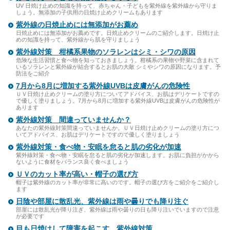
UV 日焼け止めの知識を持って、赤ちゃん・子どもを紫外線を紫外線から守りま
しょう。無添加の子供用の日焼け止めクリームもあります
紫外線の日焼止めには無添加がお薦め
日焼止めには無添加がお薦めです。日焼止めクリームのご紹介します。日焼け止
めの知識を持って、紫外線から肌を守りましょう
紫外線対策 柑橘系果物のソラレンはシミ・シワの原因
危険な生活習慣と食べ物を知っておきましょう。柑橘系の果物や野菜に含まれて
いるソラレンと紫外線が結合するとお肌の大敵 シミやシワの原因になります。予
防法をご紹介
7月から8月に増加する紫外線UVBは皮膚がんの危険性
ＵＶ日焼け止めクリームの塗り方についてアドバイス、お肌はデリケートですの
で優しく塗りましょう。7月から8月に増加する紫外線UVBは皮膚がんの危険性が
あります
紫外線対策 間違っていませんか？
あなたの紫外線対策間違っていませんか。ＵＶ日焼け止めクリームの塗り方につ
いてアドバイス、お肌はデリケートですので優しく塗りましょう
紫外線対策・食べ物・安眠を怠ると肌の劣化が加速
紫外線対策・食べ物・安眠を怠ると肌の劣化が加速します。お肌に負担がかから
ないように食材をバランス良く食べましょう
ＵＶのカット率が高い・帽子の選び方
帽子は紫外線のカット率が非常に高いのです。帽子の選び方をご紹介をご紹介し
ます
日陰や部屋に散乱光、紫外線は雨や曇りでも降り注ぐ
部屋には散乱光が降り注ぎ、紫外線は雨や曇りの日も降り注いでいますので注意
が必要です
目も日焼けして障害を起こす、紫外線対策