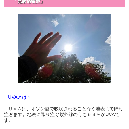
「光線過敏症」
UVAとは？
ＵＶＡは、オゾン層で吸収されることなく地表まで降り
注ぎます。地表に降り注ぐ紫外線のうち９９％がUVAで
す。