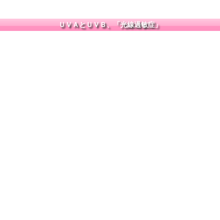
ＵＶＡとＵＶＢ、「光線過敏症」