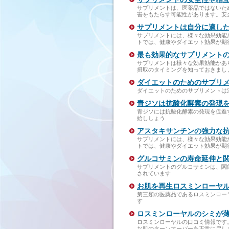
サプリメントは、医薬品ではないた
害をもたらす可能性があります。安
サプリメントは自分に適し
サプリメントには、様々な効果効能
トでは、健康やダイエット効果が期
最も効果的なサプリメント
サプリメントは様々な効果効能かあ
摂取のタイミングを知っておきまし
ダイエットのためのサプリ
ダイエットのためのサプリメントは
青ジソは抗酸化酵素の発現
青ジソには抗酸化酵素の発現を促進
給ししょう
アスタキサンチンの強力な
サプリメントには、様々な効果効能
トでは、健康やダイエット効果が期
グルコサミンの寿命延伸と
サプリメントのグルコサミンは、関
されています
お肌を再生ロスミンローヤ
第三類の医薬品であるロスミンロー
す
ロスミンローヤルのシミが
ロスミンローヤルの口コミ情報です
お肌のターンオーバーを正常に戻し