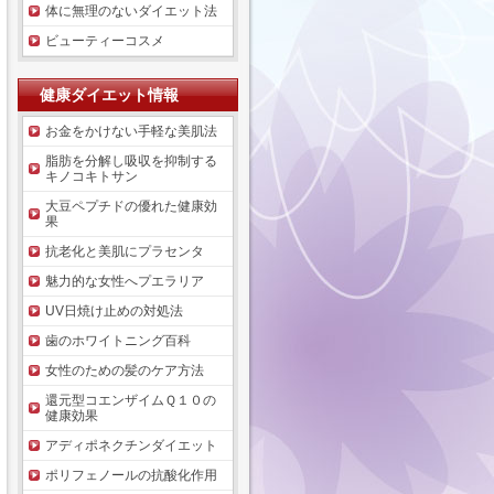
体に無理のないダイエット法
ビューティーコスメ
健康ダイエット情報
お金をかけない手軽な美肌法
脂肪を分解し吸収を抑制する
キノコキトサン
大豆ペプチドの優れた健康効
果
抗老化と美肌にプラセンタ
魅力的な女性へプエラリア
UV日焼け止めの対処法
歯のホワイトニング百科
女性のための髪のケア方法
還元型コエンザイムＱ１０の
健康効果
アディポネクチンダイエット
ポリフェノールの抗酸化作用