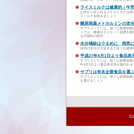
ライスミルクは健康的｜牛
お米から作られるライスミルクは体
スミルクを飲みましょう
糖尿病薬メトホルミンの老
サプリメントには、様々な効果効能
トでは、健康やダイエット効果が期
る可能性の研究
水分補給は小まめに 病気
体内の水分が不足すると様々な健康
平成27年4月1日より食品表
サプリメントには、様々な効果効能
年4月1日より食品表示法が施行れま
サプリは有名企業食品を選
サプリメントには、様々な効果効能
を選びましょう
Co