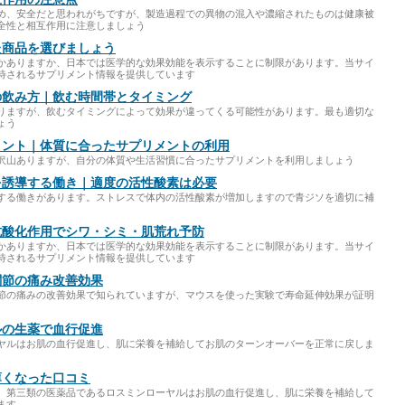
め、安全だと思われがちですが、製造過程での異物の混入や濃縮されたものは健康被
全性と相互作用に注意しましょう
た商品を選びましょう
かありますか、日本では医学的な効果効能を表示することに制限があります。当サイ
待されるサプリメント情報を提供しています
の飲み方｜飲む時間帯とタイミング
りますが、飲むタイミングによって効果が違ってくる可能性があります。最も適切な
ょう
メント｜体質に合ったサプリメントの利用
沢山ありますが、自分の体質や生活習慣に合ったサプリメントを利用しましょう
を誘導する働き｜適度の活性酸素は必要
する働きがあります。ストレスで体内の活性酸素が増加しますので青ジソを適切に補
抗酸化作用でシワ・シミ・肌荒れ予防
かありますか、日本では医学的な効果効能を表示することに制限があります。当サイ
待されるサプリメント情報を提供しています
関節の痛み改善効果
節の痛みの改善効果で知られていますが、マウスを使った実験で寿命延伸効果が証明
ルの生薬で血行促進
ヤルはお肌の血行促進し、肌に栄養を補給してお肌のターンオーバーを正常に戻しま
薄くなった口コミ
。第三類の医薬品であるロスミンローヤルはお肌の血行促進し、肌に栄養を補給して
ます