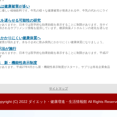
乳は健康被害が多い
に優しい植物飲料です。牛乳の様々な健康被害が発表される中、牛乳の代わりにライ
化を遅らせる可能性の研究
かありますか、日本では医学的な効果効能を表示することに制限があります。当サイ
待されるサプリメント情報を提供しています。糖尿病薬メトホルミンの老化を遅らせ
にかかりにくい健康体質へ
被害が現れます。水を小まめに飲み病気にかかりにくい健康体質になりましょう。
示法が施行
かありますか、日本では医学的な効果効能を表示することに制限があります。平成27
す
ぶ 新・機能性表示制度
かあります。平成27年4月から新・機能性表示制度がスタート。サプリは有名企業食品
サイトマップ
pyright (C) 2022
ダイエット・健康増進・生活情報館
All Rights Reserv