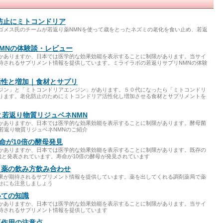
防止にミトコンドリア
ゴメス氏のチームが若返り薬NMNを使って歳をとったネズミの老化を食い止め、若返
MNの体験談・レビュー
かありますか、日本では医学的な効果効能を表示することに制限があります。当サイ
待されるサプリメント情報を提供しています。ミライラボの若返りサプリNMNの体験
活性と増加｜食材とサプリ
ジン」と「ミトコンドリアエンジン」があります。５０代になったら「ミトコンドリ
ります。老化防止のためにミトコンドリア活性化し増加させる食材とサプリメントを
と若返り物質リジュベネNMN
かありますか、日本では医学的な効果効能を表示することに制限があります。酵母菌
若返り物質リジュベネNMNのご紹介
命が10倍の酵母発見
かありますか、日本では医学的な効果効能を表示することに制限があります。既存の
歳と発表されています。寿命が10倍の酵母が発見されています
 薬の飲み方飲み合わせ
果が期待されるサプリメント情報を提供しています。薬を出してくれる調剤薬局で薬
せにも注意しましょう
いての知識
かありますか、日本では医学的な効果効能を表示することに制限があります。当サイ
待されるサプリメント情報を提供しています
互作用の注意点