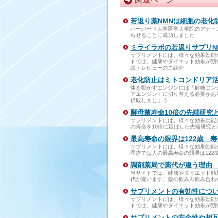
若返り薬NMNは細胞の老化
ハーバード大学医学大学院のアナ・
らせることに成功しました
ミライラボの若返りサプリN
サプリメントには、様々な効果効能
トでは、健康やダイエット効果が期
談・レビューのご紹介
老化防止はミトコンドリア
体を動かすエンジンには「解糖エン
アエンジン」に切り替える必要があ
摂取しましょう
酵母菌寿命10倍の先端研究
サプリメントには、様々な効果効能
の寿命を10倍に延ばした先端研究と
最高寿命の限界は122歳 寿
サプリメントには、様々な効果効能
医療では人の最高寿命の限界は122
調剤薬局で薬代が違う理由
当サイトでは、健康やダイエット効
代が違います。薬の飲み方飲み合わ
サプリメントの有効性につ
サプリメントには、様々な効果効能
トでは、健康やダイエット効果が期
サプリメントの安全性や相