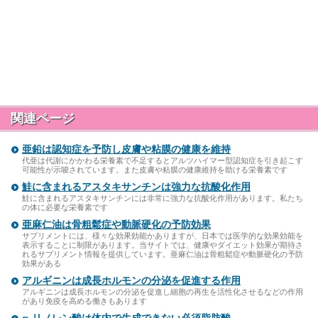
関連ページ
亜鉛は認知症を予防し皮膚や粘膜の健康を維持
代亜は代謝にかかわる栄養素で不足するとアルツハイマー型認知症を引き起こす
可能性が示唆されています。また皮膚や粘膜の健康維持を助ける栄養素です
鮭に含まれるアスタキサンチンは強力な抗酸化作用
鮭に含まれるアスタキサンチンには非常に強力な抗酸化作用があります。私たち
の体に必要な栄養素です
亜麻仁油は骨粗鬆症や動脈硬化の予防効果
サプリメントには、様々な効果効能かありますが、日本では医学的な効果効能を
表示することに制限があります。当サイトでは、健康やダイエット効果が期待さ
れるサプリメント情報を提供しています。亜麻仁油は骨粗鬆症や動脈硬化の予防
効果がある
アルギニンは成長ホルモンの分泌を促進する作用
アルギニンは成長ホルモンの分泌を促進し細胞の再生を活性化させるなどの作用
があり免疫を高める働きもあります