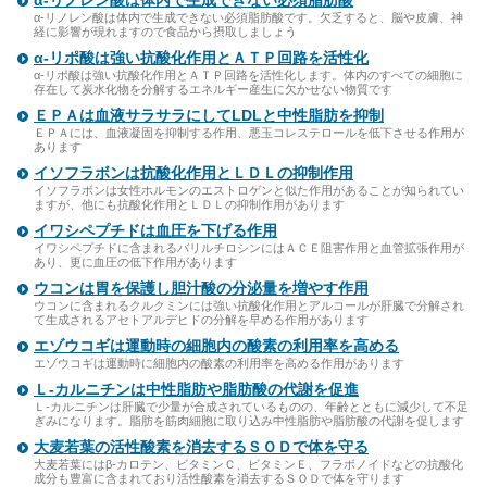
α‐リノレン酸は体内で生成できない必須脂肪酸
α‐リノレン酸は体内で生成できない必須脂肪酸です。欠乏すると、脳や皮膚、神
経に影響が現れますので食品から摂取しましょう
α‐リポ酸は強い抗酸化作用とＡＴＰ回路を活性化
α‐リポ酸は強い抗酸化作用とＡＴＰ回路を活性化します。体内のすべての細胞に
存在して炭水化物を分解するエネルギー産生に欠かせない物質です
ＥＰＡは血液サラサラにしてLDLと中性脂肪を抑制
ＥＰＡには、血液凝固を抑制する作用、悪玉コレステロールを低下させる作用が
あります
イソフラボンは抗酸化作用とＬＤＬの抑制作用
イソフラボンは女性ホルモンのエストロゲンと似た作用があることが知られてい
ますが、他にも抗酸化作用とＬＤＬの抑制作用があります
イワシペプチドは血圧を下げる作用
イワシペプチドに含まれるバリルチロシンにはＡＣＥ阻害作用と血管拡張作用が
あり、更に血圧の低下作用があります
ウコンは胃を保護し胆汁酸の分泌量を増やす作用
ウコンに含まれるクルクミンには強い抗酸化作用とアルコールが肝臓で分解され
て生成されるアセトアルデヒドの分解を早める作用があります
エゾウコギは運動時の細胞内の酸素の利用率を高める
エゾウコギは運動時に細胞内の酸素の利用率を高める作用があります
Ｌ‐カルニチンは中性脂肪や脂肪酸の代謝を促進
Ｌ‐カルニチンは肝臓で少量が合成されているものの、年齢とともに減少して不足
ぎみになります。脂肪を筋肉細胞に取り込み中性脂肪や脂肪酸の代謝を促します
大麦若葉の活性酸素を消去するＳＯＤで体を守る
大麦若葉にはβ‐カロテン、ビタミンＣ、ビタミンＥ、フラボノイドなどの抗酸化
成分も豊富に含まれており活性酸素を消去するＳＯＤで体を守ります