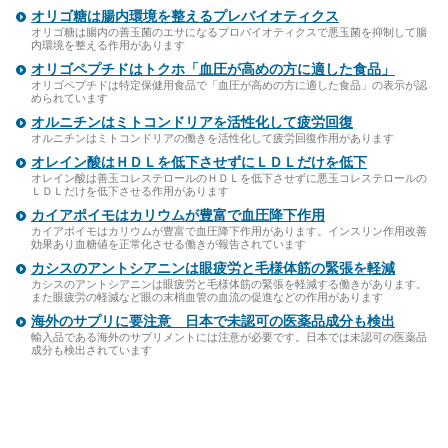
オリゴ糖は腸内環境を整えるプレバイオティクス
オリゴ糖は腸内の善玉菌のエサになるプロバイオティクスで悪玉菌を抑制して腸
内環境を整える作用があります
オリゴペプチドはトクホ「血圧が高めの方に適した食品」
オリゴペプチドは特定保健用食品で「血圧が高めの方に適した食品」の表示が認
められています
オルニチンはミトコンドリアを活性化して疲労回復
オルニチンはミトコンドリアの働きを活性化して疲労回復作用があります
オレイン酸はＨＤＬを低下させずにＬＤＬだけを低下
オレイン酸は善玉コレステロールのＨＤＬを低下させずに悪玉コレステロールの
ＬＤＬだけを低下させる作用があります
カイアポイモはカリウムが豊富で血圧降下作用
カイアポイモはカリウムが豊富で血圧降下作用があります。インスリン作用改善
効果あり血糖値を正常化させる働きが報告されています
カシスのアントシアニンは眼疲労と毛様体筋の緊張を軽減
カシスのアントシアニンは眼疲労と毛様体筋の緊張を軽減する働きがあります。
また眼疲労の軽減など眼の末梢血管の血流の促進などの作用があります
海外のサプリに要注意 日本で未認可の医薬品成分も検出
輸入品である海外のサプリメントには注意が必要です。日本では未認可の医薬品
成分も検出されています