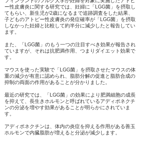
フィンランドのツルク大学が妊婦を対象に実施したアトピ
ー性皮膚炎に関する研究では、妊婦に「LGG菌」を摂取し
てもらい、新生児が2歳になるまで追跡調査をした結果、
子どものアトピー性皮膚炎の発症確率が「LGG菌」を摂取
しなかった妊婦と比較して約半分に減少したと報告してい
ます。
また、「LGG菌」のもう一つの注目すべき効果が報告され
ていますが、それは抗肥満作用、つまりダイエット効果で
す。
マウスを使った実験で「LGG菌」を摂取させたマウスの体
重の減少が有意に認められ、脂肪分解の促進と脂肪合成の
抑制の両面の作用があることが分かりました。
最近の研究では、「LGG菌」の効果により肥満細胞の成長
を抑えて、長生きホルモンと呼ばれているアディポネクチ
ンの分泌を増やす効果があることが明らかにされていま
す。
アディポネクチンは、体内の炎症を抑える作用がある善玉
ホルモンで内臓脂肪が増えると分泌が減少します。