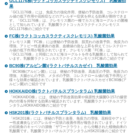
GCL1176株(ラクトコッカスラクティスクレモリス) 乳酸菌効
果
「GCL1176株」には、免疫力の強化作用、便秘の予防改善、コレステロー
ル値の低下作用や花粉症などのアレルギー症状を抑える効果が期待できま
す。「GCL1176株」は、クレモリス菌の一種でカスピ海ヨーグルトの菌種
として知られています。乳酸菌ラクトコッカスラクティスクレモリス
GCL1176株のご紹介です
FC株(ラクトコッカスラクティスクレモリス) 乳酸菌効果
クレモリス菌「FC株」には便秘の予防改善、肌荒れの改善予防、免疫力の
増強、アトピー性皮膚炎の改善、血糖値の急な上昇を抑えてコレステロー
ル値の低下作用が報告されています。クレモリス菌「FC株」は、
「GCL1176株」と同様にカスピ海ヨーグルトを作る乳酸菌として知られて
います。乳酸菌ラクトコッカスラクティスクレモリスFC株のご紹介です
BC90株(アルビン菌)(ラクトバチルスカゼイ) 乳酸菌効果
「BC90株(アルビン菌)」には、便秘の予防改善、高血圧の予防、免疫力の
増強、大腸がんの予防、メタボの予防、コレステロール値の低下作用など
様々な効果が確認されています。乳酸菌ラクトバチルスカゼイBC90株(ア
ルビン菌)のご紹介です
HOKKAIDO株(ラクトバチルスプランタラム) 乳酸菌効果
「HOKKAIDO株」には、便秘の予防改善効果や病原性大腸菌O-157の腸管
内の付着を抑制する効果が確認されています。乳酸菌ラクトバチルスプラ
ンタラムHOKKAIDO株のご紹介です
HSK201株(ラクトバチルスプランタラム) 乳酸菌効果
「HSK201株」には、便秘の予防と改善、免疫力の増強、花粉症やアトピ
ー性皮膚炎などのアレルギー症状の改善作用が報告されています。ドイツ
の伝統食のキャベツの漬物「ザワークラウト」から分離された植物由来の
乳酸菌です。乳酸菌ラクトバチルスプランタラムHSK201株のご紹介です