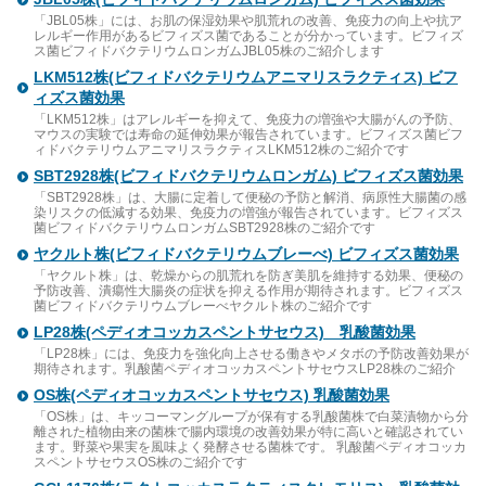
「JBL05株」には、お肌の保湿効果や肌荒れの改善、免疫力の向上や抗ア
レルギー作用があるビフィズス菌であることが分かっています。ビフィズ
ス菌ビフィドバクテリウムロンガムJBL05株のご紹介します
LKM512株(ビフィドバクテリウムアニマリスラクティス) ビフ
ィズス菌効果
「LKM512株」はアレルギーを抑えて、免疫力の増強や大腸がんの予防、
マウスの実験では寿命の延伸効果が報告されています。ビフィズス菌ビフ
ィドバクテリウムアニマリスラクティスLKM512株のご紹介です
SBT2928株(ビフィドバクテリウムロンガム) ビフィズス菌効果
「SBT2928株」は、大腸に定着して便秘の予防と解消、病原性大腸菌の感
染リスクの低減する効果、免疫力の増強が報告されています。ビフィズス
菌ビフィドバクテリウムロンガムSBT2928株のご紹介です
ヤクルト株(ビフィドバクテリウムブレーべ) ビフィズス菌効果
「ヤクルト株」は、乾燥からの肌荒れを防ぎ美肌を維持する効果、便秘の
予防改善、潰瘍性大腸炎の症状を抑える作用が期待されます。ビフィズス
菌ビフィドバクテリウムブレーべヤクルト株のご紹介です
LP28株(ペディオコッカスペントサセウス) 乳酸菌効果
「LP28株」には、免疫力を強化向上させる働きやメタボの予防改善効果が
期待されます。乳酸菌ペディオコッカスペントサセウスLP28株のご紹介
OS株(ペディオコッカスペントサセウス) 乳酸菌効果
「OS株」は、キッコーマングループが保有する乳酸菌株で白菜漬物から分
離された植物由来の菌株で腸内環境の改善効果が特に高いと確認されてい
ます。野菜や果実を風味よく発酵させる菌株です。 乳酸菌ペディオコッカ
スペントサセウスOS株のご紹介です