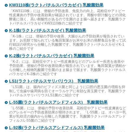
KW3110株(ラクトバチルスパラカゼイ) 乳酸菌効果
「KW3110株」には、便秘の予防改善、免疫力の向上、花粉症やアトピー
性皮膚炎の予防や改善効果が確認されています。胃酸や胆汁酸などの消化
酵素に強く、高い耐酸性があるので生菌のまま腸へ届きます。乳酸菌ラク
トバチルスパラカゼイKW3110株のご紹介です
K-1株(ラクトバチルスカゼイ) 乳酸菌効果
「K-1株」には、便秘の予防や改善、大腸がんの予防効果が報告されてい
ます。お煎餅で知られている亀田製菓がお米やお米の発酵食品を使って試
行錯誤の研究から分離した乳酸菌です。乳酸菌ラクトバチルスカゼイK-1
株のご紹介です
K-2株(ラクトバチルスパラカゼイ) 乳酸菌効果
「K-2」には、花粉症やアトピー性皮膚炎などのアレルギー疾患を改善や
予防効果、便秘の予防や改善効果が報告されています。亀田製菓が酒粕か
ら分離した植物乳酸菌で生菌のまま腸まで届ます。乳酸菌ラクトバチルス
パラカゼイK-2株のご紹介です
LS1(ラクトバチルスサリバリウス) 乳酸菌効果
「LS1菌」は、腸内のビフィズス菌と同じように口腔の悪玉菌の増殖を抑
制して虫歯や歯周病を防ぐオーラルケアに有効な善玉菌です。乳酸菌ラク
トバチルスサリバリウスLS1菌のご紹介です
L-55菌(ラクトバチルスアシドフィルス) 乳酸菌効果
「L-55菌」には、便秘の予防や改善効果、花粉症やアトピー性皮膚炎など
のアレルギーの予防改善効果が期待されます。「L-55菌」は、オハヨー乳
業が乳幼児の腸内から分離した乳酸菌です。乳酸菌ラクトバチルスアシド
フィルスL-55菌のご紹介です
L-92株(ラクトバチルスアシドフィルス) 乳酸菌効果