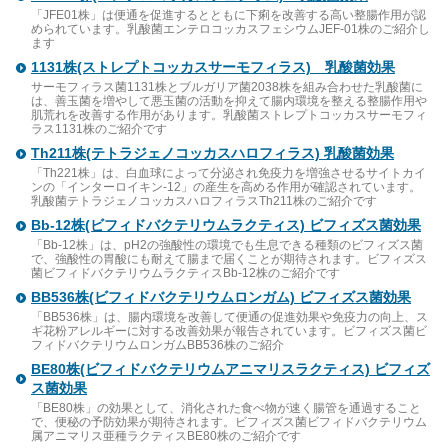
「JFE01株」は便通を促進するとともに下痢を改善する高い整腸作用が認
められています。乳酸菌エンテロコッカスフェシウムJEF-01株のご紹介し
ます
1131株(ストレプトコッカスサーモフィラス) 乳酸菌効果
サーモフィラス菌1131株とブルガリア菌2038株を組み合わせた乳酸菌に
は、善玉菌を増やして悪玉菌の活動を抑えて腸内環境を整える整腸作用や
肌荒れを改善する作用があります。乳酸菌ストレプトコッカスサーモフィ
ラス1131株のご紹介です
Th211株(テトラジェノコッカスハロフィラス) 乳酸菌効果
「Th221株」は、白血球によって分泌され免疫力を増強させるサイトカイ
ンの「インターロイキン-12」の産生を高める作用が確認されています。
乳酸菌テトラジェノコッカスハロフィラスTh211株のご紹介です
Bb-12株(ビフィドバクテリウムラクティス) ビフィズス菌効果
「Bb-12株」は、pH2の強酸性の環境でも生息できる種類のビフィズス菌
で、強酸性の胃酸にも耐えて腸まで届くことが期待されます。ビフィズス
菌ビフィドバクテリウムラクティスBb-12株のご紹介です
BB536株(ビフィドバクテリウムロンガム) ビフィズス菌効果
「BB536株」は、腸内環境を改善して便通の促進効果や免疫力の向上、ス
ギ花粉アレルギーに対する改善効果が報告されています。ビフィズス菌ビ
フィドバクテリウムロンガムBB536株のご紹介
BE80株(ビフィドバクテリウムアニマリスラクティス) ビフィズ
ス菌効果
「BE80株」の効果として、消化された食べ物が速く腸管を通過すること
で、便秘の予防効果が期待されます。ビフィズス菌ビフィドバクテリウム
属アニマリス亜種ラクティスBE80株のご紹介です