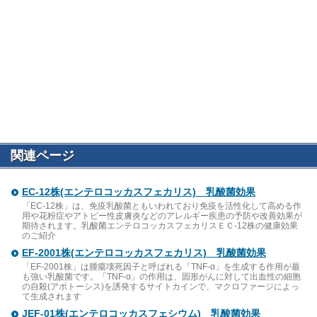
関連ページ
EC-12株(エンテロコッカスフェカリス) 乳酸菌効果
「EC-12株」は、免疫乳酸菌ともいわれており免疫を活性化して高める作
用や花粉症やアトピー性皮膚炎などのアレルギー疾患の予防や改善効果が
期待されます。乳酸菌エンテロコッカスフェカリスＥＣ-12株の健康効果
のご紹介
EF-2001株(エンテロコッカスフェカリス) 乳酸菌効果
「EF-2001株」は腫瘍壊死因子と呼ばれる「TNF-α」を生成する作用が最
も強い乳酸菌です。「TNF-α」の作用は、固形がんに対して出血性の細胞
の自殺(アポトーシス)を誘発するサイトカインで、マクロファージによっ
て生成されます
JEF-01株(エンテロコッカスフェシウム) 乳酸菌効果