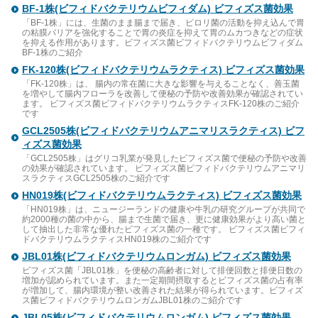
BF-1株(ビフィドバクテリウムビフィダム) ビフィズス菌効果
「BF-1株」には、生菌のまま腸まで届き、ピロリ菌の活動を抑え込んで胃
の粘膜バリアを強化することで胃の炎症を抑えて胃のムカつきなどの症状
を抑える作用があります。ビフィズス菌ビフィドバクテリウムビフィダム
BF-1株のご紹介
FK-120株(ビフィドバクテリウムラクティス) ビフィズス菌効果
「FK-120株」は、 腸内の常在菌に大きな影響を与えることなく、善玉菌
を増やして腸内フローラを改善して便秘の予防や改善効果が確認されてい
ます。 ビフィズス菌ビフィドバクテリウムラクティスFK-120株のご紹介
です
GCL2505株(ビフィドバクテリウムアニマリスラクティス) ビフ
ィズス菌効果
「GCL2505株」はグリコ乳業が発見したビフィズス菌で便秘の予防や改善
の効果が確認されています。 ビフィズス菌ビフィドバクテリウムアニマリ
スラクティスGCL2505株のご紹介です
HN019株(ビフィドバクテリウムラクティス) ビフィズス菌効果
「HN019株」は、ニュージーランドの健康や牛乳の研究グループが共同で
約2000種の菌の中から、腸まで生菌で届き、更に健康効果がより高い菌と
して抽出した非常な優れたビフィズス菌の一種です。 ビフィズス菌ビフィ
ドバクテリウムラクティスHN019株のご紹介です
JBL01株(ビフィドバクテリウムロンガム) ビフィズス菌効果
ビフィズス菌「JBL01株」を便秘の高齢者に対して排便回数と排便日数の
増加が認められています。また一定期間摂取するとビフィズス菌の占有率
が増加して、腸内環境が整い改善された結果が得られています。ビフィズ
ス菌ビフィドバクテリウムロンガムJBL01株のご紹介です
JBL05株(ビフィドバクテリウムロンガム) ビフィズス菌効果