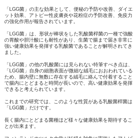
「LGG菌」の主な効果として、便秘の予防や改善、ダイエ
ット効果、アトピー性皮膚炎や花粉症の予防改善、免疫力
の強化作用が報告されています。
「LGG菌」は、形状が棒状をした乳酸菌桿菌の一種で強酸
の胃酸や胆汁酸にも耐性があり、生菌で腸まで届き非常に
強い健康効果を発揮する乳酸菌であることが解明されてき
ました。
「LGG菌」の他の乳酸菌には見られない特筆すべき点は、
「LGG菌」自身の細胞表面が微細な絨毛におおわれている
ため、腸内壁に無数に存在する絨毛に絡んで付着すること
で腸内にとどまると時間が長いので、高い健康効果を発揮
できると考えられています。
これまでの研究では、このような性質がある乳酸菌桿菌は
「LGG菌」だけです。
長く腸内にとどまる菌種ほど様々な健康効果を期待するこ
とが出来ます。