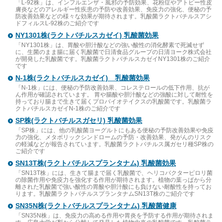
「L-92株」は、インフルエンザ・風邪の予防効果、花粉症やアトピー性皮
膚炎などのアレルギー性疾患の予防や改善効果、免疫力の強化、便秘の予
防改善効果などの様々な効果が期待されます。乳酸菌ラクトバチルスアシ
ドフィルスL-92株のご紹介です
NY1301株(ラクトバチルスカゼイ) 乳酸菌効果
「NY1301株」は、胃酸や胆汁酸などの強い酸性の消化酵素で死滅せず
に、生菌のまま腸に届く乳酸菌で日清食品グループの日清ヨーク株式会社
が開発した乳酸菌です。乳酸菌ラクトバチルスカゼイNY1301株のご紹介
です
N-1株(ラクトバチルスカゼイ) 乳酸菌効果
「N-1株」には、便秘の予防改善効果、コレステロールの低下作用、抗が
ん作用が確認されています。 胃や腸酸や胆汁酸などの強酸に対して耐性を
持っており腸まで生きて届くプロバイオテイクスの乳酸菌です。乳酸菌ラ
クトバチルスカゼイN-1株のご紹介です
SP株(ラクトバチルスガセリ) 乳酸菌効果
「SP株」には、他の乳酸菌ヨーグルトにもある便秘の予防改善効果や免疫
力の強化、メタボリックシンドロームの予防・改善効果、発がんのリスク
の軽減などが報告されています。乳酸菌ラクトバチルス属ガセリ種SP株の
ご紹介です
SN13T株(ラクトバチルスプランタナム) 乳酸菌効果
「SN13T株」には、生きて腸まで届く乳酸菌で、ヘリコバクターピロリ菌
の除菌作用や免疫力を強化する作用が期待されます。植物の葉っぱから分
離された乳酸菌で強い酸性の胃酸や胆汁酸にも負けない耐酸性を持ってお
ります。乳酸菌ラクトバチルスプランタナムSN13T株のご紹介です
SN35N株(ラクトバチルスプランタナム) 乳酸菌健康
「SN35N株」は、免疫力の高める作用や胃炎を予防する作用が期待されま