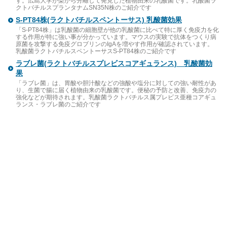
す。広島大学が梨から分離して発見した植物由来の乳酸菌です。乳酸菌ラ
クトバチルスプランタナムSN35N株のご紹介です
S-PT84株(ラクトバチルスペントーサス) 乳酸菌効果
「S-PT84株」は乳酸菌の細胞壁が他の乳酸菌に比べて特に厚く免疫力を化
する作用が特に強い事が分かっています。マウスの実験で抗体をつくり病
原菌を攻撃する免疫グロブリンのIgAを増やす作用が確認されています。
乳酸菌ラクトバチルスペントーサスS-PT84株のご紹介です
ラブレ菌(ラクトバチルスプレビスコアギュランス) 乳酸菌効
果
「ラブレ菌」は、胃酸や胆汁酸などの強酸や塩分に対しての強い耐性があ
り、生菌で腸に届く植物由来の乳酸菌です。便秘の予防と改善、免疫力の
強化などが期待されます。乳酸菌ラクトバチルス属プレビス亜種コアギュ
ランス・ラブレ菌のご紹介です