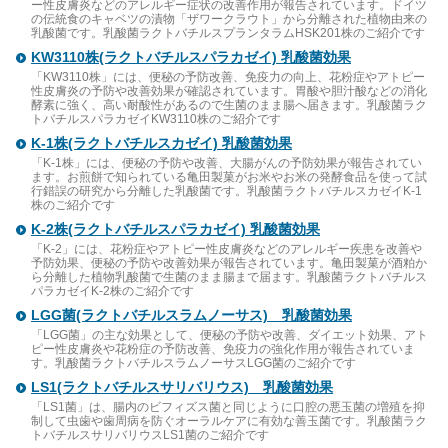
ー性皮膚炎などのアレルギー症状の改善作用が報告されています。ドイツ
の伝統食のキャベツの漬物「ザワークラウト」から分離された植物由来の
乳酸菌です。乳酸菌ラクトバチルスプランタラムHSK201株のご紹介です
KW3110株(ラクトバチルスパラカゼイ) 乳酸菌効果
「KW3110株」には、便秘の予防改善、免疫力の向上、花粉症やアトピー
性皮膚炎の予防や改善効果が確認されています。胃酸や胆汁酸などの消化
酵素に強く、高い耐酸性があるので生菌のまま腸へ届きます。乳酸菌ラク
トバチルスパラカゼイKW3110株のご紹介です
K-1株(ラクトバチルスカゼイ) 乳酸菌効果
「K-1株」には、便秘の予防や改善、大腸がんの予防効果が報告されてい
ます。お煎餅で知られている亀田製菓がお米やお米の発酵食品を使って試
行錯誤の研究から分離した乳酸菌です。乳酸菌ラクトバチルスカゼイK-1
株のご紹介です
K-2株(ラクトバチルスパラカゼイ) 乳酸菌効果
「K-2」には、花粉症やアトピー性皮膚炎などのアレルギー疾患を改善や
予防効果、便秘の予防や改善効果が報告されています。亀田製菓が酒粕か
ら分離した植物乳酸菌で生菌のまま腸まで届ます。乳酸菌ラクトバチルス
パラカゼイK-2株のご紹介です
LGG菌(ラクトバチルスラムノーサス) 乳酸菌効果
「LGG菌」の主な効果として、便秘の予防や改善、ダイエット効果、アト
ピー性皮膚炎や花粉症の予防改善、免疫力の強化作用が報告されていま
す。乳酸菌ラクトバチルスラムノーサスLGG菌のご紹介です
LS1(ラクトバチルスサリバリウス) 乳酸菌効果
「LS1菌」は、腸内のビフィズス菌と同じように口腔の悪玉菌の増殖を抑
制して虫歯や歯周病を防ぐオーラルケアに有効な善玉菌です。乳酸菌ラク
トバチルスサリバリウスLS1菌のご紹介です