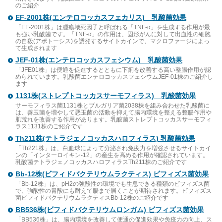
のご紹介
EF-2001株(エンテロコッカスフェカリス) 乳酸菌効果
「EF-2001株」は腫瘍壊死因子と呼ばれる「TNF-α」を生成する作用が最
も強い乳酸菌です。「TNF-α」の作用は、固形がんに対して出血性の細胞
の自殺(アポトーシス)を誘発するサイトカインで、マクロファージによっ
て生成されます
JEF-01株(エンテロコッカスフェシウム) 乳酸菌効果
「JFE01株」は便通を促進するとともに下痢を改善する高い整腸作用が認
められています。乳酸菌エンテロコッカスフェシウムJEF-01株のご紹介し
ます
1131株(ストレプトコッカスサーモフィラス) 乳酸菌効果
サーモフィラス菌1131株とブルガリア菌2038株を組み合わせた乳酸菌に
は、善玉菌を増やして悪玉菌の活動を抑えて腸内環境を整える整腸作用や
肌荒れを改善する作用があります。乳酸菌ストレプトコッカスサーモフィ
ラス1131株のご紹介です
Th211株(テトラジェノコッカスハロフィラス) 乳酸菌効果
「Th221株」は、白血球によって分泌され免疫力を増強させるサイトカイ
ンの「インターロイキン-12」の産生を高める作用が確認されています。
乳酸菌テトラジェノコッカスハロフィラスTh211株のご紹介です
Bb-12株(ビフィドバクテリウムラクティス) ビフィズス菌効果
「Bb-12株」は、pH2の強酸性の環境でも生息できる種類のビフィズス菌
で、強酸性の胃酸にも耐えて腸まで届くことが期待されます。ビフィズス
菌ビフィドバクテリウムラクティスBb-12株のご紹介です
BB536株(ビフィドバクテリウムロンガム) ビフィズス菌効果
「BB536株」は、腸内環境を改善して便通の促進効果や免疫力の向上、ス