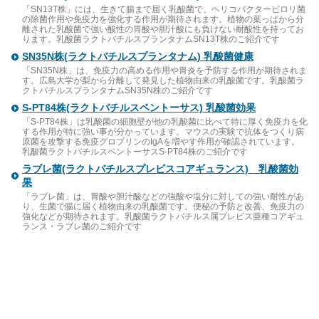
「SN13T株」には、生きて腸まで届く乳酸菌で、ヘリコバクターピロリ菌
の除菌作用や免疫力を強化する作用が期待されます。植物の葉っぱから分
離された乳酸菌で強い酸性の胃酸や胆汁酸にも負けない耐酸性を持ってお
ります。乳酸菌ラクトバチルスプランタナムSN13T株のご紹介です
SN35N株(ラクトバチルスプランタナム) 乳酸菌健康
「SN35N株」は、免疫力の高める作用や胃炎を予防する作用が期待されま
す。広島大学が梨から分離して発見した植物由来の乳酸菌です。乳酸菌ラ
クトバチルスプランタナムSN35N株のご紹介です
S-PT84株(ラクトバチルスペントーサス) 乳酸菌効果
「S-PT84株」は乳酸菌の細胞壁が他の乳酸菌に比べて特に厚く免疫力を化
する作用が特に強い事が分かっています。マウスの実験で抗体をつくり病
原菌を攻撃する免疫グロブリンのIgAを増やす作用が確認されています。
乳酸菌ラクトバチルスペントーサスS-PT84株のご紹介です
ラブレ菌(ラクトバチルスプレビスコアギュランス) 乳酸菌効
果
「ラブレ菌」は、胃酸や胆汁酸などの強酸や塩分に対しての強い耐性があ
り、生菌で腸に届く植物由来の乳酸菌です。便秘の予防と改善、免疫力の
強化などが期待されます。乳酸菌ラクトバチルス属プレビス亜種コアギュ
ランス・ラブレ菌のご紹介です