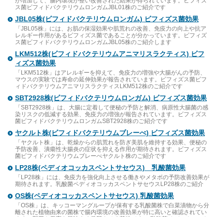
が増加して、腸内環境が整い改善された結果が得られています。ビフィズ
ス菌ビフィドバクテリウムロンガムJBL01株のご紹介です
JBL05株(ビフィドバクテリウムロンガム) ビフィズス菌効果
「JBL05株」には、お肌の保湿効果や肌荒れの改善、免疫力の向上や抗ア
レルギー作用があるビフィズス菌であることが分かっています。ビフィズ
ス菌ビフィドバクテリウムロンガムJBL05株のご紹介します
LKM512株(ビフィドバクテリウムアニマリスラクティス) ビフ
ィズス菌効果
「LKM512株」はアレルギーを抑えて、免疫力の増強や大腸がんの予防、
マウスの実験では寿命の延伸効果が報告されています。ビフィズス菌ビフ
ィドバクテリウムアニマリスラクティスLKM512株のご紹介です
SBT2928株(ビフィドバクテリウムロンガム) ビフィズス菌効果
「SBT2928株」は、大腸に定着して便秘の予防と解消、病原性大腸菌の感
染リスクの低減する効果、免疫力の増強が報告されています。ビフィズス
菌ビフィドバクテリウムロンガムSBT2928株のご紹介です
ヤクルト株(ビフィドバクテリウムブレーべ) ビフィズス菌効果
「ヤクルト株」は、乾燥からの肌荒れを防ぎ美肌を維持する効果、便秘の
予防改善、潰瘍性大腸炎の症状を抑える作用が期待されます。ビフィズス
菌ビフィドバクテリウムブレーべヤクルト株のご紹介です
LP28株(ペディオコッカスペントサセウス) 乳酸菌効果
「LP28株」には、免疫力を強化向上させる働きやメタボの予防改善効果が
期待されます。乳酸菌ペディオコッカスペントサセウスLP28株のご紹介
OS株(ペディオコッカスペントサセウス) 乳酸菌効果
「OS株」は、キッコーマングループが保有する乳酸菌株で白菜漬物から分
離された植物由来の菌株で腸内環境の改善効果が特に高いと確認されてい