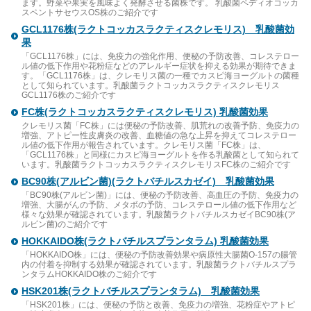
ます。野菜や果実を風味よく発酵させる菌株です。 乳酸菌ペディオコッカ
スペントサセウスOS株のご紹介です
GCL1176株(ラクトコッカスラクティスクレモリス) 乳酸菌効
果
「GCL1176株」には、免疫力の強化作用、便秘の予防改善、コレステロー
ル値の低下作用や花粉症などのアレルギー症状を抑える効果が期待できま
す。「GCL1176株」は、クレモリス菌の一種でカスピ海ヨーグルトの菌種
として知られています。乳酸菌ラクトコッカスラクティスクレモリス
GCL1176株のご紹介です
FC株(ラクトコッカスラクティスクレモリス) 乳酸菌効果
クレモリス菌「FC株」には便秘の予防改善、肌荒れの改善予防、免疫力の
増強、アトピー性皮膚炎の改善、血糖値の急な上昇を抑えてコレステロー
ル値の低下作用が報告されています。クレモリス菌「FC株」は、
「GCL1176株」と同様にカスピ海ヨーグルトを作る乳酸菌として知られて
います。乳酸菌ラクトコッカスラクティスクレモリスFC株のご紹介です
BC90株(アルビン菌)(ラクトバチルスカゼイ) 乳酸菌効果
「BC90株(アルビン菌)」には、便秘の予防改善、高血圧の予防、免疫力の
増強、大腸がんの予防、メタボの予防、コレステロール値の低下作用など
様々な効果が確認されています。乳酸菌ラクトバチルスカゼイBC90株(ア
ルビン菌)のご紹介です
HOKKAIDO株(ラクトバチルスプランタラム) 乳酸菌効果
「HOKKAIDO株」には、便秘の予防改善効果や病原性大腸菌O-157の腸管
内の付着を抑制する効果が確認されています。乳酸菌ラクトバチルスプラ
ンタラムHOKKAIDO株のご紹介です
HSK201株(ラクトバチルスプランタラム) 乳酸菌効果
「HSK201株」には、便秘の予防と改善、免疫力の増強、花粉症やアトピ