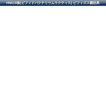
HN019株(ビフィドバクテリウムラクティス) ビフィズス菌効果