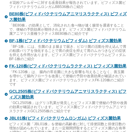
ギ花粉アレルギーに対する改善効果が報告されています。ビフィズス菌ビ
フィドバクテリウムロンガムBB536株のご紹介
BE80株(ビフィドバクテリウムアニマリスラクティス) ビフィズ
ス菌効果
「BE80株」の効果として、消化された食べ物が速く腸管を通過すること
で、便秘の予防効果が期待されます。ビフィズス菌ビフィドバクテリウム
属アニマリス亜種ラクティスBE80株のご紹介です
BF-1株(ビフィドバクテリウムビフィダム) ビフィズス菌効果
「BF-1株」には、生菌のまま腸まで届き、ピロリ菌の活動を抑え込んで胃
の粘膜バリアを強化することで胃の炎症を抑えて胃のムカつきなどの症状
を抑える作用があります。ビフィズス菌ビフィドバクテリウムビフィダム
BF-1株のご紹介
FK-120株(ビフィドバクテリウムラクティス) ビフィズス菌効果
「FK-120株」は、 腸内の常在菌に大きな影響を与えることなく、善玉菌
を増やして腸内フローラを改善して便秘の予防や改善効果が確認されてい
ます。 ビフィズス菌ビフィドバクテリウムラクティスFK-120株のご紹介
です
GCL2505株(ビフィドバクテリウムアニマリスラクティス) ビフ
ィズス菌効果
「GCL2505株」はグリコ乳業が発見したビフィズス菌で便秘の予防や改善
の効果が確認されています。 ビフィズス菌ビフィドバクテリウムアニマリ
スラクティスGCL2505株のご紹介です
JBL01株(ビフィドバクテリウムロンガム) ビフィズス菌効果
ビフィズス菌「JBL01株」を便秘の高齢者に対して排便回数と排便日数の
増加が認められています。また一定期間摂取するとビフィズス菌の占有率