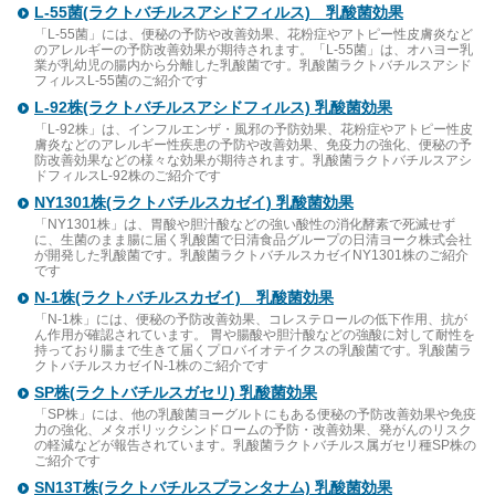
L-55菌(ラクトバチルスアシドフィルス) 乳酸菌効果
「L-55菌」には、便秘の予防や改善効果、花粉症やアトピー性皮膚炎など
のアレルギーの予防改善効果が期待されます。「L-55菌」は、オハヨー乳
業が乳幼児の腸内から分離した乳酸菌です。乳酸菌ラクトバチルスアシド
フィルスL-55菌のご紹介です
L-92株(ラクトバチルスアシドフィルス) 乳酸菌効果
「L-92株」は、インフルエンザ・風邪の予防効果、花粉症やアトピー性皮
膚炎などのアレルギー性疾患の予防や改善効果、免疫力の強化、便秘の予
防改善効果などの様々な効果が期待されます。乳酸菌ラクトバチルスアシ
ドフィルスL-92株のご紹介です
NY1301株(ラクトバチルスカゼイ) 乳酸菌効果
「NY1301株」は、胃酸や胆汁酸などの強い酸性の消化酵素で死滅せず
に、生菌のまま腸に届く乳酸菌で日清食品グループの日清ヨーク株式会社
が開発した乳酸菌です。乳酸菌ラクトバチルスカゼイNY1301株のご紹介
です
N-1株(ラクトバチルスカゼイ) 乳酸菌効果
「N-1株」には、便秘の予防改善効果、コレステロールの低下作用、抗が
ん作用が確認されています。 胃や腸酸や胆汁酸などの強酸に対して耐性を
持っており腸まで生きて届くプロバイオテイクスの乳酸菌です。乳酸菌ラ
クトバチルスカゼイN-1株のご紹介です
SP株(ラクトバチルスガセリ) 乳酸菌効果
「SP株」には、他の乳酸菌ヨーグルトにもある便秘の予防改善効果や免疫
力の強化、メタボリックシンドロームの予防・改善効果、発がんのリスク
の軽減などが報告されています。乳酸菌ラクトバチルス属ガセリ種SP株の
ご紹介です
SN13T株(ラクトバチルスプランタナム) 乳酸菌効果