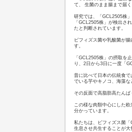
て、 生菌のまま腸まで届
研究では、「GCL2505
「GCL2505株」が検出さ
たと判断されています。
ビフィズス菌や乳酸菌が腸
す。
「GCL2505株」の摂取
り、
2日から3日に一度「G
昔に比べて日本の伝統食で
でいる芋やキノコ、海藻な
その反面で高脂肪高たんぱ
この様な肉類中心にした欧
分かっています。
私たちは、ビフィズス菌「G
生息させ共生することが大