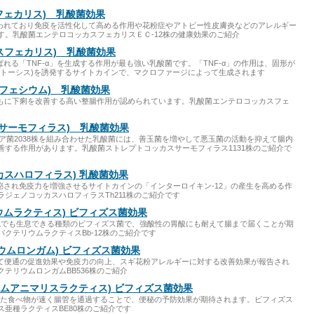
スフェカリス) 乳酸菌効果
いわれており免疫を活性化して高める作用や花粉症やアトピー性皮膚炎などのアレルギー
す。乳酸菌エンテロコッカスフェカリスＥＣ-12株の健康効果のご紹介
カスフェカリス) 乳酸菌効果
呼ばれる「TNF-α」を生成する作用が最も強い乳酸菌です。「TNF-α」の作用は、固形が
ポトーシス)を誘発するサイトカインで、マクロファージによって生成されます
カスフェシウム) 乳酸菌効果
とともに下痢を改善する高い整腸作用が認められています。乳酸菌エンテロコッカスフェ
スサーモフィラス) 乳酸菌効果
リア菌2038株を組み合わせた乳酸菌には、善玉菌を増やして悪玉菌の活動を抑えて腸内
善する作用があります。乳酸菌ストレプトコッカスサーモフィラス1131株のご紹介で
ッカスハロフィラス) 乳酸菌効果
分泌され免疫力を増強させるサイトカインの「インターロイキン-12」の産生を高める作
ジェノコッカスハロフィラスTh211株のご紹介です
リウムラクティス) ビフィズス菌効果
の環境でも生息できる種類のビフィズス菌で、強酸性の胃酸にも耐えて腸まで届くことが期
クテリウムラクティスBb-12株のご紹介です
リウムロンガム) ビフィズス菌効果
善して便通の促進効果や免疫力の向上、スギ花粉アレルギーに対する改善効果が報告され
テリウムロンガムBB536株のご紹介
ウムアニマリスラクティス) ビフィズス菌効果
された食べ物が速く腸管を通過することで、便秘の予防効果が期待されます。ビフィズス
亜種ラクティスBE80株のご紹介です