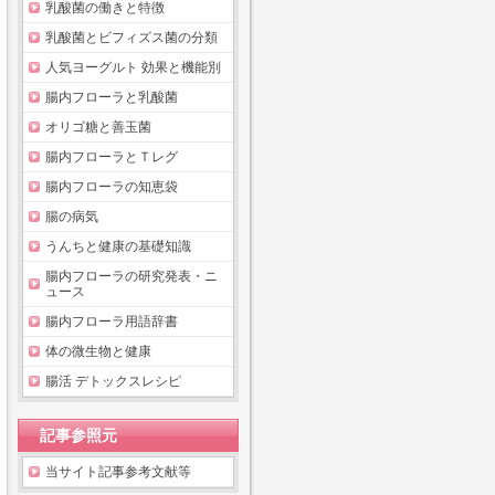
乳酸菌の働きと特徴
乳酸菌とビフィズス菌の分類
人気ヨーグルト 効果と機能別
腸内フローラと乳酸菌
オリゴ糖と善玉菌
腸内フローラとＴレグ
腸内フローラの知恵袋
腸の病気
うんちと健康の基礎知識
腸内フローラの研究発表・ニ
ュース
腸内フローラ用語辞書
体の微生物と健康
腸活 デトックスレシピ
記事参照元
当サイト記事参考文献等