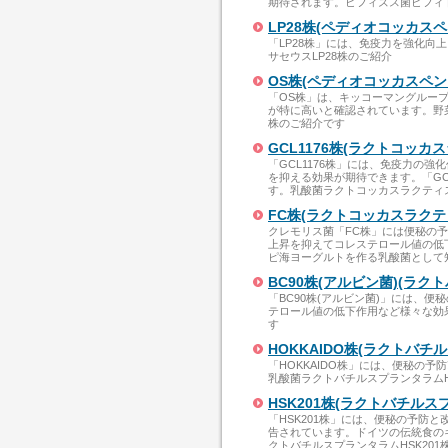
期待されます。ビフィズス菌ビフィ
LP28株(ペディオコッカス
「LP28株」には、免疫力を強化
サセウスLP28株のご紹介
OS株(ペディオコッカスペン
「OS株」は、キッコーマングルー
が特に高いと確認されています。野
株のご紹介です
GCL1176株(ラクトコッ
「GCL1176株」には、免疫力の
を抑える効果が期待できます。「GC
す。乳酸菌ラクトコッカスラクティス
FC株(ラクトコッカスラクテ
クレモリス菌「FC株」には便秘の
上昇を抑えてコレステロール値の低下
ピ海ヨーグルトを作る乳酸菌として
BC90株(アルビン菌)(ラ
「BC90株(アルビン菌)」には、
テロール値の低下作用など様々な効果
す
HOKKAIDO株(ラクトバチ
「HOKKAIDO株」には、便秘の
乳酸菌ラクトバチルスプランタラムH
HSK201株(ラクトバチル
「HSK201株」には、便秘の予防
告されています。ドイツの伝統食の
クトバチルスプランタラムHSK201