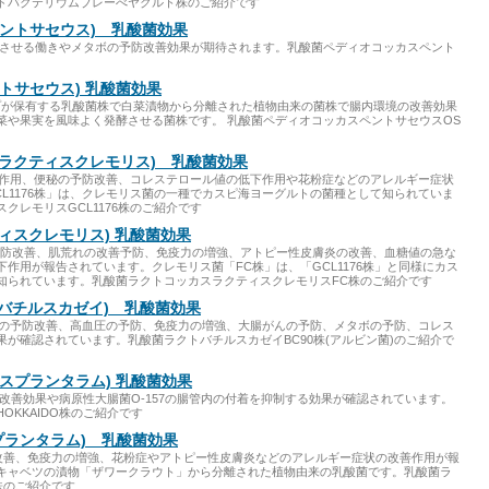
ドバクテリウムブレーべヤクルト株のご紹介です
ペントサセウス) 乳酸菌効果
向上させる働きやメタボの予防改善効果が期待されます。乳酸菌ペディオコッカスペント
トサセウス) 乳酸菌効果
プが保有する乳酸菌株で白菜漬物から分離された植物由来の菌株で腸内環境の改善効果
菜や果実を風味よく発酵させる菌株です。 乳酸菌ペディオコッカスペントサセウスOS
カスラクティスクレモリス) 乳酸菌効果
強化作用、便秘の予防改善、コレステロール値の低下作用や花粉症などのアレルギー症状
L1176株」は、クレモリス菌の一種でカスピ海ヨーグルトの菌種として知られていま
クレモリスGCL1176株のご紹介です
ィスクレモリス) 乳酸菌効果
予防改善、肌荒れの改善予防、免疫力の増強、アトピー性皮膚炎の改善、血糖値の急な
作用が報告されています。クレモリス菌「FC株」は、「GCL1176株」と同様にカス
知られています。乳酸菌ラクトコッカスラクティスクレモリスFC株のご紹介です
クトバチルスカゼイ) 乳酸菌効果
便秘の予防改善、高血圧の予防、免疫力の増強、大腸がんの予防、メタボの予防、コレス
が確認されています。乳酸菌ラクトバチルスカゼイBC90株(アルビン菌)のご紹介で
ルスプランタラム) 乳酸菌効果
予防改善効果や病原性大腸菌O-157の腸管内の付着を抑制する効果が確認されています。
OKKAIDO株のご紹介です
スプランタラム) 乳酸菌効果
と改善、免疫力の増強、花粉症やアトピー性皮膚炎などのアレルギー症状の改善作用が報
キャベツの漬物「ザワークラウト」から分離された植物由来の乳酸菌です。乳酸菌ラ
株のご紹介です