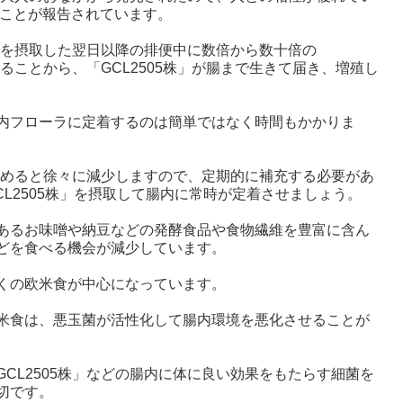
くことが報告されています。
株」を摂取した翌日以降の排便中に数倍から数十倍の
れることから、「GCL2505株」が腸まで生きて届き、増殖し
内フローラに定着するのは簡単ではなく時間もかかりま
を止めると徐々に減少しますので、定期的に補充する必要があ
CL2505株」を摂取して腸内に常時が定着させましょう。
あるお味噌や納豆などの発酵食品や食物繊維を豊富に含ん
どを食べる機会が減少しています。
くの欧米食が中心になっています。
米食は、悪玉菌が活性化して腸内環境を悪化させることが
CL2505株」などの腸内に体に良い効果をもたらす細菌を
切です。