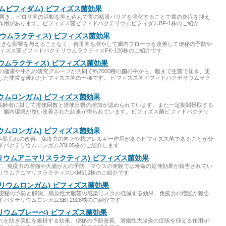
ウムビフィダム) ビフィズス菌効果
まで届き、ピロリ菌の活動を抑え込んで胃の粘膜バリアを強化することで胃の炎症を抑え
作用があります。ビフィズス菌ビフィドバクテリウムビフィダムBF-1株のご紹介
テリウムラクティス) ビフィズス菌効果
菌に大きな影響を与えることなく、善玉菌を増やして腸内フローラを改善して便秘の予防や
ィズス菌ビフィドバクテリウムラクティスFK-120株のご紹介です
リウムラクティス) ビフィズス菌効果
ドの健康や牛乳の研究グループが共同で約2000種の菌の中から、腸まで生菌で届き、更
した非常な優れたビフィズス菌の一種です。 ビフィズス菌ビフィドバクテリウムラク
リウムロンガム) ビフィズス菌効果
の高齢者に対して排便回数と排便日数の増加が認められています。また一定期間摂取する
、腸内環境が整い改善された結果が得られています。ビフィズス菌ビフィドバクテリ
リウムロンガム) ビフィズス菌効果
果や肌荒れの改善、免疫力の向上や抗アレルギー作用があるビフィズス菌であることが分
バクテリウムロンガムJBL05株のご紹介します
テリウムアニマリスラクティス) ビフィズス菌効果
えて、免疫力の増強や大腸がんの予防、マウスの実験では寿命の延伸効果が報告されてい
ウムアニマリスラクティスLKM512株のご紹介です
テリウムロンガム) ビフィズス菌効果
して便秘の予防と解消、病原性大腸菌の感染リスクの低減する効果、免疫力の増強が報告
バクテリウムロンガムSBT2928株のご紹介です
リウムブレーべ) ビフィズス菌効果
れを防ぎ美肌を維持する効果、便秘の予防改善、潰瘍性大腸炎の症状を抑える作用が