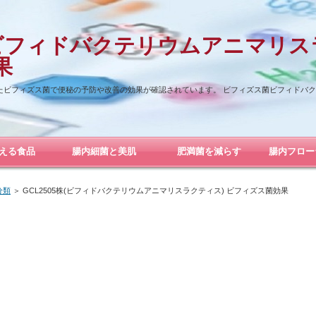
株(ビフィドバクテリウムアニマリス
果
したビフィズス菌で便秘の予防や改善の効果が確認されています。 ビフィズス菌ビフィドバクテ
える食品
腸内細菌と美肌
肥満菌を減らす
腸内フロー
分類
＞
GCL2505株(ビフィドバクテリウムアニマリスラクティス) ビフィズス菌効果