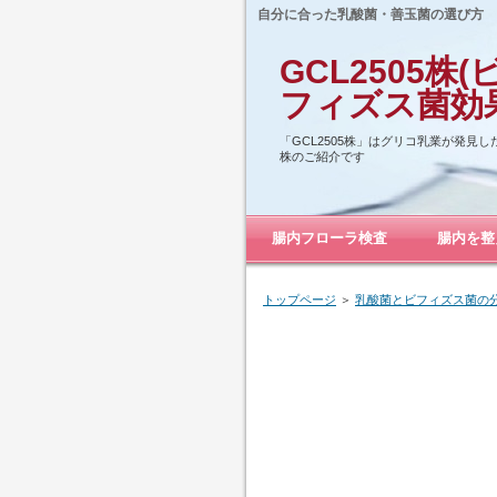
自分に合った乳酸菌・善玉菌の選び方
GCL2505
フィズス菌効
「GCL2505株」はグリコ乳業が発見
株のご紹介です
腸内フローラ検査
腸内を整
トップページ
＞
乳酸菌とビフィズス菌の