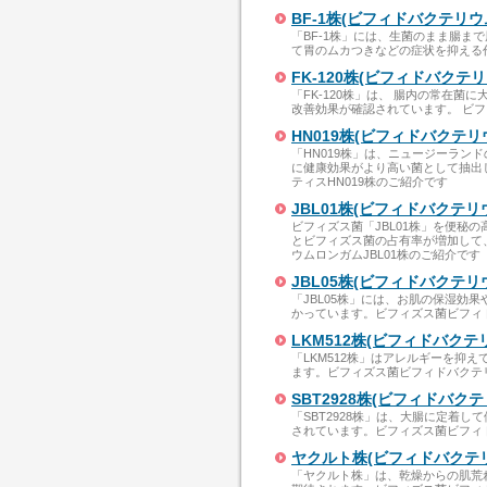
BF-1株(ビフィドバクテリ
「BF-1株」には、生菌のまま腸
て胃のムカつきなどの症状を抑える
FK-120株(ビフィドバク
「FK-120株」は、 腸内の常在
改善効果が確認されています。 ビフ
HN019株(ビフィドバクテ
「HN019株」は、ニュージーラン
に健康効果がより高い菌として抽出
ティスHN019株のご紹介です
JBL01株(ビフィドバクテ
ビフィズス菌「JBL01株」を便秘
とビフィズス菌の占有率が増加して
ウムロンガムJBL01株のご紹介です
JBL05株(ビフィドバクテ
「JBL05株」には、お肌の保湿効
かっています。ビフィズス菌ビフィド
LKM512株(ビフィドバク
「LKM512株」はアレルギーを抑
ます。ビフィズス菌ビフィドバクテリ
SBT2928株(ビフィドバク
「SBT2928株」は、大腸に定着
されています。ビフィズス菌ビフィド
ヤクルト株(ビフィドバクテ
「ヤクルト株」は、乾燥からの肌荒