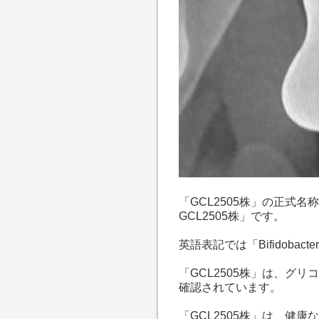
「GCL2505株」の正式
GCL2505株」です。
英語表記では「Bifidobacteri
「GCL2505株」は、グ
確認されています。
「GCL2505株」は、健