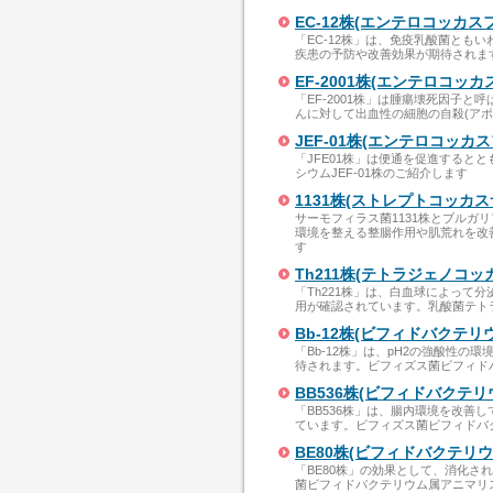
EC-12株(エンテロコッカ
「EC-12株」は、免疫乳酸菌とも
疾患の予防や改善効果が期待されま
EF-2001株(エンテロコッ
「EF-2001株」は腫瘍壊死因子と
んに対して出血性の細胞の自殺(ア
JEF-01株(エンテロコッ
「JFE01株」は便通を促進する
シウムJEF-01株のご紹介します
1131株(ストレプトコッカ
サーモフィラス菌1131株とブルガ
環境を整える整腸作用や肌荒れを改
す
Th211株(テトラジェノコ
「Th221株」は、白血球によって
用が確認されています。乳酸菌テトラ
Bb-12株(ビフィドバクテ
「Bb-12株」は、pH2の強酸性
待されます。ビフィズス菌ビフィドバ
BB536株(ビフィドバクテ
「BB536株」は、腸内環境を改
ています。ビフィズス菌ビフィドバク
BE80株(ビフィドバクテリ
「BE80株」の効果として、消化
菌ビフィドバクテリウム属アニマリス