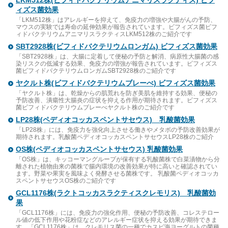
LKM512株(ビフィドバクテリウムアニマリスラクティス) ビフ
ィズス菌効果
「LKM512株」はアレルギーを抑えて、免疫力の増強や大腸がんの予防、
マウスの実験では寿命の延伸効果が報告されています。ビフィズス菌ビフ
ィドバクテリウムアニマリスラクティスLKM512株のご紹介です
SBT2928株(ビフィドバクテリウムロンガム) ビフィズス菌効果
「SBT2928株」は、大腸に定着して便秘の予防と解消、病原性大腸菌の感
染リスクの低減する効果、免疫力の増強が報告されています。ビフィズス
菌ビフィドバクテリウムロンガムSBT2928株のご紹介です
ヤクルト株(ビフィドバクテリウムブレーべ) ビフィズス菌効果
「ヤクルト株」は、乾燥からの肌荒れを防ぎ美肌を維持する効果、便秘の
予防改善、潰瘍性大腸炎の症状を抑える作用が期待されます。ビフィズス
菌ビフィドバクテリウムブレーべヤクルト株のご紹介です
LP28株(ペディオコッカスペントサセウス) 乳酸菌効果
「LP28株」には、免疫力を強化向上させる働きやメタボの予防改善効果が
期待されます。乳酸菌ペディオコッカスペントサセウスLP28株のご紹介
OS株(ペディオコッカスペントサセウス) 乳酸菌効果
「OS株」は、キッコーマングループが保有する乳酸菌株で白菜漬物から分
離された植物由来の菌株で腸内環境の改善効果が特に高いと確認されてい
ます。野菜や果実を風味よく発酵させる菌株です。 乳酸菌ペディオコッカ
スペントサセウスOS株のご紹介です
GCL1176株(ラクトコッカスラクティスクレモリス) 乳酸菌効
果
「GCL1176株」には、免疫力の強化作用、便秘の予防改善、コレステロー
ル値の低下作用や花粉症などのアレルギー症状を抑える効果が期待できま
す。「GCL1176株」は、クレモリス菌の一種でカスピ海ヨーグルトの菌種