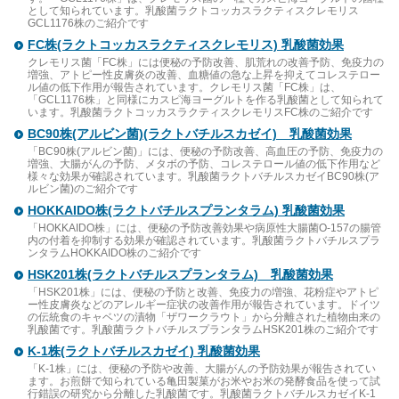
として知られています。乳酸菌ラクトコッカスラクティスクレモリス
GCL1176株のご紹介です
FC株(ラクトコッカスラクティスクレモリス) 乳酸菌効果
クレモリス菌「FC株」には便秘の予防改善、肌荒れの改善予防、免疫力の
増強、アトピー性皮膚炎の改善、血糖値の急な上昇を抑えてコレステロー
ル値の低下作用が報告されています。クレモリス菌「FC株」は、
「GCL1176株」と同様にカスピ海ヨーグルトを作る乳酸菌として知られて
います。乳酸菌ラクトコッカスラクティスクレモリスFC株のご紹介です
BC90株(アルビン菌)(ラクトバチルスカゼイ) 乳酸菌効果
「BC90株(アルビン菌)」には、便秘の予防改善、高血圧の予防、免疫力の
増強、大腸がんの予防、メタボの予防、コレステロール値の低下作用など
様々な効果が確認されています。乳酸菌ラクトバチルスカゼイBC90株(ア
ルビン菌)のご紹介です
HOKKAIDO株(ラクトバチルスプランタラム) 乳酸菌効果
「HOKKAIDO株」には、便秘の予防改善効果や病原性大腸菌O-157の腸管
内の付着を抑制する効果が確認されています。乳酸菌ラクトバチルスプラ
ンタラムHOKKAIDO株のご紹介です
HSK201株(ラクトバチルスプランタラム) 乳酸菌効果
「HSK201株」には、便秘の予防と改善、免疫力の増強、花粉症やアトピ
ー性皮膚炎などのアレルギー症状の改善作用が報告されています。ドイツ
の伝統食のキャベツの漬物「ザワークラウト」から分離された植物由来の
乳酸菌です。乳酸菌ラクトバチルスプランタラムHSK201株のご紹介です
K-1株(ラクトバチルスカゼイ) 乳酸菌効果
「K-1株」には、便秘の予防や改善、大腸がんの予防効果が報告されてい
ます。お煎餅で知られている亀田製菓がお米やお米の発酵食品を使って試
行錯誤の研究から分離した乳酸菌です。乳酸菌ラクトバチルスカゼイK-1