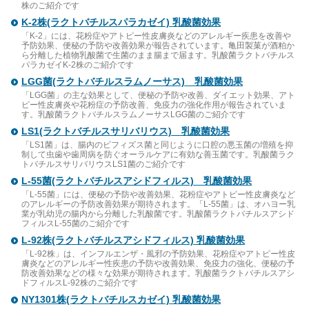
株のご紹介です
K-2株(ラクトバチルスパラカゼイ) 乳酸菌効果
「K-2」には、花粉症やアトピー性皮膚炎などのアレルギー疾患を改善や
予防効果、便秘の予防や改善効果が報告されています。亀田製菓が酒粕か
ら分離した植物乳酸菌で生菌のまま腸まで届ます。乳酸菌ラクトバチルス
パラカゼイK-2株のご紹介です
LGG菌(ラクトバチルスラムノーサス) 乳酸菌効果
「LGG菌」の主な効果として、便秘の予防や改善、ダイエット効果、アト
ピー性皮膚炎や花粉症の予防改善、免疫力の強化作用が報告されていま
す。乳酸菌ラクトバチルスラムノーサスLGG菌のご紹介です
LS1(ラクトバチルスサリバリウス) 乳酸菌効果
「LS1菌」は、腸内のビフィズス菌と同じように口腔の悪玉菌の増殖を抑
制して虫歯や歯周病を防ぐオーラルケアに有効な善玉菌です。乳酸菌ラク
トバチルスサリバリウスLS1菌のご紹介です
L-55菌(ラクトバチルスアシドフィルス) 乳酸菌効果
「L-55菌」には、便秘の予防や改善効果、花粉症やアトピー性皮膚炎など
のアレルギーの予防改善効果が期待されます。「L-55菌」は、オハヨー乳
業が乳幼児の腸内から分離した乳酸菌です。乳酸菌ラクトバチルスアシド
フィルスL-55菌のご紹介です
L-92株(ラクトバチルスアシドフィルス) 乳酸菌効果
「L-92株」は、インフルエンザ・風邪の予防効果、花粉症やアトピー性皮
膚炎などのアレルギー性疾患の予防や改善効果、免疫力の強化、便秘の予
防改善効果などの様々な効果が期待されます。乳酸菌ラクトバチルスアシ
ドフィルスL-92株のご紹介です
NY1301株(ラクトバチルスカゼイ) 乳酸菌効果