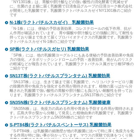
「NY1301株」は、胃酸や胆汁酸などの強い酸性の消化酵素で死滅せず
に、生菌のまま腸に届く乳酸菌で日清食品グループの日清ヨーク株式会社
が開発した乳酸菌です。乳酸菌ラクトバチルスカゼイNY1301株のご紹介
です
N-1株(ラクトバチルスカゼイ) 乳酸菌効果
「N-1株」には、便秘の予防改善効果、コレステロールの低下作用、抗が
ん作用が確認されています。 胃や腸酸や胆汁酸などの強酸に対して耐性を
持っており腸まで生きて届くプロバイオテイクスの乳酸菌です。乳酸菌ラ
クトバチルスカゼイN-1株のご紹介です
SP株(ラクトバチルスガセリ) 乳酸菌効果
「SP株」には、他の乳酸菌ヨーグルトにもある便秘の予防改善効果や免疫
力の強化、メタボリックシンドロームの予防・改善効果、発がんのリスク
の軽減などが報告されています。乳酸菌ラクトバチルス属ガセリ種SP株の
ご紹介です
SN13T株(ラクトバチルスプランタナム) 乳酸菌効果
「SN13T株」には、生きて腸まで届く乳酸菌で、ヘリコバクターピロリ菌
の除菌作用や免疫力を強化する作用が期待されます。植物の葉っぱから分
離された乳酸菌で強い酸性の胃酸や胆汁酸にも負けない耐酸性を持ってお
ります。乳酸菌ラクトバチルスプランタナムSN13T株のご紹介です
SN35N株(ラクトバチルスプランタナム) 乳酸菌健康
「SN35N株」は、免疫力の高める作用や胃炎を予防する作用が期待されま
す。広島大学が梨から分離して発見した植物由来の乳酸菌です。乳酸菌ラ
クトバチルスプランタナムSN35N株のご紹介です
S-PT84株(ラクトバチルスペントーサス) 乳酸菌効果
「S-PT84株」は乳酸菌の細胞壁が他の乳酸菌に比べて特に厚く免疫力を化
する作用が特に強い事が分かっています。マウスの実験で抗体をつくり病