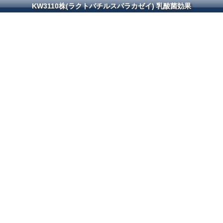
KW3110株(ラクトバチルスパラカゼイ) 乳酸菌効果