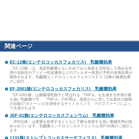
関連ページ
EC-12株(エンテロコッカスフェカリス) 乳酸菌効果
「EC-12株」は、免疫乳酸菌ともいわれており免疫を活性化して高める作
用や花粉症やアトピー性皮膚炎などのアレルギー疾患の予防や改善効果が
期待されます。乳酸菌エンテロコッカスフェカリスＥＣ-12株の健康効果
のご紹介
EF-2001株(エンテロコッカスフェカリス) 乳酸菌効果
「EF-2001株」は腫瘍壊死因子と呼ばれる「TNF-α」を生成する作用が最
も強い乳酸菌です。「TNF-α」の作用は、固形がんに対して出血性の細胞
の自殺(アポトーシス)を誘発するサイトカインで、マクロファージによっ
て生成されます
JEF-01株(エンテロコッカスフェシウム) 乳酸菌効果
「JFE01株」は便通を促進するとともに下痢を改善する高い整腸作用が認
められています。乳酸菌エンテロコッカスフェシウムJEF-01株のご紹介し
ます
1131株(ストレプトコッカスサーモフィラス) 乳酸菌効果