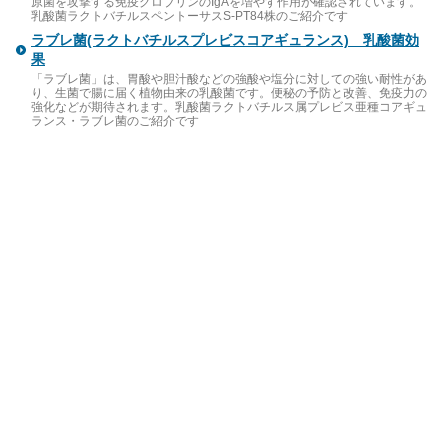
原菌を攻撃する免疫グロブリンのIgAを増やす作用が確認されています。
乳酸菌ラクトバチルスペントーサスS-PT84株のご紹介です
ラブレ菌(ラクトバチルスプレビスコアギュランス) 乳酸菌効
果
「ラブレ菌」は、胃酸や胆汁酸などの強酸や塩分に対しての強い耐性があ
り、生菌で腸に届く植物由来の乳酸菌です。便秘の予防と改善、免疫力の
強化などが期待されます。乳酸菌ラクトバチルス属プレビス亜種コアギュ
ランス・ラブレ菌のご紹介です