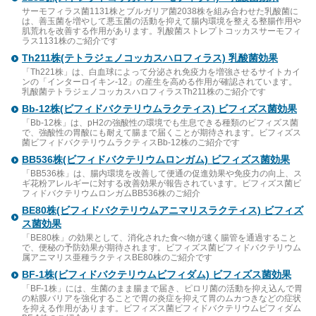
サーモフィラス菌1131株とブルガリア菌2038株を組み合わせた乳酸菌に
は、善玉菌を増やして悪玉菌の活動を抑えて腸内環境を整える整腸作用や
肌荒れを改善する作用があります。乳酸菌ストレプトコッカスサーモフィ
ラス1131株のご紹介です
Th211株(テトラジェノコッカスハロフィラス) 乳酸菌効果
「Th221株」は、白血球によって分泌され免疫力を増強させるサイトカイ
ンの「インターロイキン-12」の産生を高める作用が確認されています。
乳酸菌テトラジェノコッカスハロフィラスTh211株のご紹介です
Bb-12株(ビフィドバクテリウムラクティス) ビフィズス菌効果
「Bb-12株」は、pH2の強酸性の環境でも生息できる種類のビフィズス菌
で、強酸性の胃酸にも耐えて腸まで届くことが期待されます。ビフィズス
菌ビフィドバクテリウムラクティスBb-12株のご紹介です
BB536株(ビフィドバクテリウムロンガム) ビフィズス菌効果
「BB536株」は、腸内環境を改善して便通の促進効果や免疫力の向上、ス
ギ花粉アレルギーに対する改善効果が報告されています。ビフィズス菌ビ
フィドバクテリウムロンガムBB536株のご紹介
BE80株(ビフィドバクテリウムアニマリスラクティス) ビフィズ
ス菌効果
「BE80株」の効果として、消化された食べ物が速く腸管を通過すること
で、便秘の予防効果が期待されます。ビフィズス菌ビフィドバクテリウム
属アニマリス亜種ラクティスBE80株のご紹介です
BF-1株(ビフィドバクテリウムビフィダム) ビフィズス菌効果
「BF-1株」には、生菌のまま腸まで届き、ピロリ菌の活動を抑え込んで胃
の粘膜バリアを強化することで胃の炎症を抑えて胃のムカつきなどの症状
を抑える作用があります。ビフィズス菌ビフィドバクテリウムビフィダム