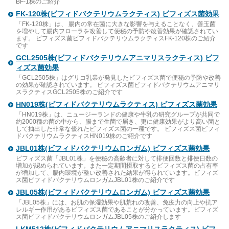
BF-1株のご紹介
FK-120株(ビフィドバクテリウムラクティス) ビフィズス菌効果
「FK-120株」は、 腸内の常在菌に大きな影響を与えることなく、善玉菌
を増やして腸内フローラを改善して便秘の予防や改善効果が確認されてい
ます。 ビフィズス菌ビフィドバクテリウムラクティスFK-120株のご紹介
です
GCL2505株(ビフィドバクテリウムアニマリスラクティス) ビフ
ィズス菌効果
「GCL2505株」はグリコ乳業が発見したビフィズス菌で便秘の予防や改善
の効果が確認されています。 ビフィズス菌ビフィドバクテリウムアニマリ
スラクティスGCL2505株のご紹介です
HN019株(ビフィドバクテリウムラクティス) ビフィズス菌効果
「HN019株」は、ニュージーランドの健康や牛乳の研究グループが共同で
約2000種の菌の中から、腸まで生菌で届き、更に健康効果がより高い菌と
して抽出した非常な優れたビフィズス菌の一種です。 ビフィズス菌ビフィ
ドバクテリウムラクティスHN019株のご紹介です
JBL01株(ビフィドバクテリウムロンガム) ビフィズス菌効果
ビフィズス菌「JBL01株」を便秘の高齢者に対して排便回数と排便日数の
増加が認められています。また一定期間摂取するとビフィズス菌の占有率
が増加して、腸内環境が整い改善された結果が得られています。ビフィズ
ス菌ビフィドバクテリウムロンガムJBL01株のご紹介です
JBL05株(ビフィドバクテリウムロンガム) ビフィズス菌効果
「JBL05株」には、お肌の保湿効果や肌荒れの改善、免疫力の向上や抗ア
レルギー作用があるビフィズス菌であることが分かっています。ビフィズ
ス菌ビフィドバクテリウムロンガムJBL05株のご紹介します