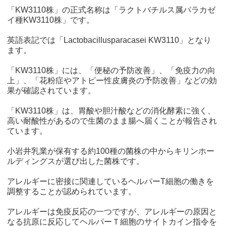
「KW3110株」の正式名称は「ラクトバチルス属パラカゼ
イ種KW3110株」です。
英語表記では「Lactobacillusparacasei KW3110」となり
ます。
「KW3110株」には、「便秘の予防改善」、「免疫力の向
上」、「花粉症やアトピー性皮膚炎の予防改善」などの効
果が確認されています。
「KW3110株」は、胃酸や胆汁酸などの消化酵素に強く、
高い耐酸性があるので生菌のまま腸へ届くことが報告され
ています。
小岩井乳業が保有する約100種の菌株の中からキリンホー
ルディングスが選び出した菌株です。
アレルギーに密接に関連しているヘルパーT細胞の働きを
調整することが認められています。
アレルギーは免疫反応の一つですが、アレルギーの原因と
なる抗原に反応してヘルパーＴ細胞のサイトカイン指令を