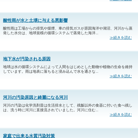
酸性雨が水と土壌に与える悪影響
酸性雨は工場からの排気や煤煙、車の排気ガスが原因海洋や湖沼、河川から蒸
発した水分は、地球規模の循環システムで蒸発した海洋...
≫続きを読む
地下水が汚染される原因
地球は水の循環システムによって人間をはじめとした動物や植物の生命を維持
しています。雨は地表に落ちると浸み込んで水を通さな...
≫続きを読む
河川の汚染原因と綺麗になる河川
河川の汚染は化学洗剤昔は生活排水として、残飯以外の食器に付いた食べ残し
は、洗う時に河川に直接流されていました。河川に住む...
≫続きを読む
家庭で出来る水質汚染対策